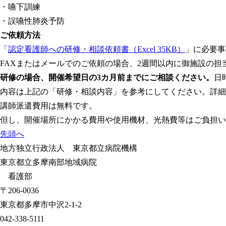
・嚥下訓練
・誤嚥性肺炎予防
ご依頼方法
「
認定看護師への研修・相談依頼書
（Excel 35KB）
」に必要事
FAXまたはメールでのご依頼の場合、2週間以内に御施設の担
研修の場合、開催希望日の3カ月前までにご相談ください。
日
内容は上記の「研修・相談内容」を参考にしてください。詳細
講師派遣費用は無料です。
但し、開催場所にかかる費用や使用機材、光熱費等はご負担い
先頭へ
地方独立行政法人 東京都立病院機構
東京都立多摩南部地域病院
看護部
〒206-0036
東京都多摩市中沢2-1-2
042-338-5111