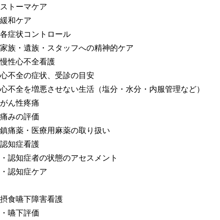
ストーマケア
緩和ケア
各症状コントロール
家族・遺族・スタッフへの精神的ケア
慢性心不全看護
心不全の症状、受診の目安
心不全を増悪させない生活（塩分・水分・内服管理など）
がん性疼痛
痛みの評価
鎮痛薬・医療用麻薬の取り扱い
認知症看護
・認知症者の状態のアセスメント
・認知症ケア
摂食嚥下障害看護
・嚥下評価