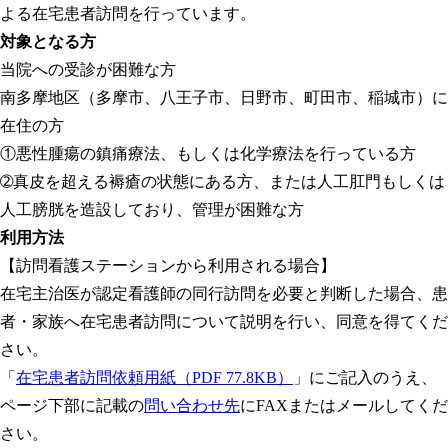
よる在宅患者訪問を行っています。
対象となる方
当院への受診が困難な方
南多摩地区（多摩市、八王子市、日野市、町田市、稲城市）に
在住の方
①悪性腫瘍の鎮痛療法、もしくは化学療法を行っている方
➁真皮を超える褥瘡の状態にある方、または人工肛門もしくは
人工膀胱を造設しており、管理が困難な方
利用方法
【訪問看護ステーションから利用される場合】
在宅主治医が認定看護師の同行訪問を必要と判断した場合、患
者・家族へ在宅患者訪問について説明を行い、同意を得てくだ
さい。
「
在宅患者訪問依頼用紙
（PDF 77.8KB）
」にご記入のうえ、
ページ下部に記載の
問い合わせ先
にFAXまたはメールしてくだ
さい。