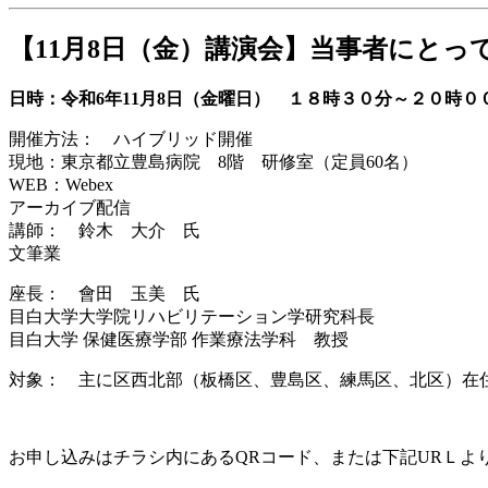
【11月8日（金）講演会】当事者にと
日時：令和6年11月8日（金曜日） １８時３０分～２０時０
開催方法： ハイブリッド開催
現地：東京都立豊島病院 8階 研修室（定員60名）
WEB：Webex
アーカイブ配信
講師： 鈴木 大介 氏
文筆業
座長： 會田 玉美 氏
目白大学大学院リハビリテーション学研究科長
目白大学 保健医療学部 作業療法学科 教授
対象： 主に区西北部（板橋区、豊島区、練馬区、北区）在
お申し込みはチラシ内にあるQRコード、または下記URＬよ