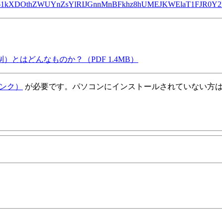
fST5Jq5F0e61kXDOthZWUYnZsYlRIJGnnMnBFkhz8hUMEJKWElaT1FJ
脱抑制）とはどんなものか？
（PDF 1.4MB）
ンク）
が必要です。パソコンにインストールされていない方は