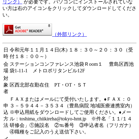
リンク）
が必要です。パソコンにインストールされていな
い方は右のアイコンをクリックしてダウンロードしてくださ
い。
（外部リンク）
日
令和元年１１月１４日(木) １８：３０～２０：３０（受
時
付１８：００～）
会
ステーションコンファレンス池袋Ｒoom１ 豊島区西池
場
袋1-11-1 メトロポリタンビル12F
対
象
区西北部在勤在住 PT・OT・ＳＴ
者
ＦＡＸまたはメールにて受付いたします。♦ＦＡＸ：０
申
３－５９４４－３５３４（豊島病院 地域医療連携室内）
込
※申込用紙をダウンロードしてご使用ください。♦メー
方
ル：toshima_chiikireha@tokyo-hmt.jp ※件名「１１/１４
法
研修会」①施設名 ②℡番号 ③申込者名（フリガナ）
④職種をご記入のうえ送信下さい。