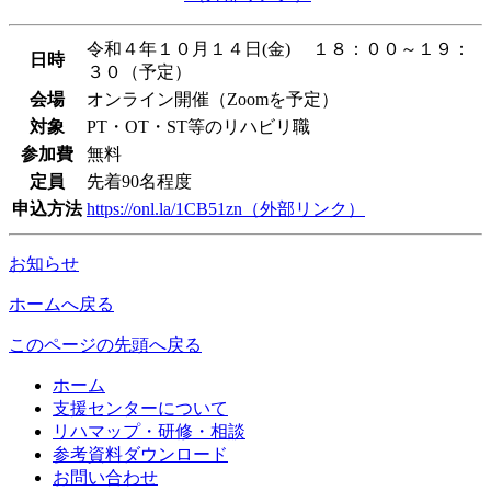
令和４年１０月１４日(金) １８：００～１９：
日時
３０（予定）
会場
オンライン開催（Zoomを予定）
対象
PT・OT・ST等のリハビリ職
参加費
無料
定員
先着90名程度
申込方法
https://onl.la/1CB51zn
（外部リンク）
お知らせ
ホームへ戻る
このページの先頭へ戻る
ホーム
支援センターについて
リハマップ・研修・相談
参考資料ダウンロード
お問い合わせ