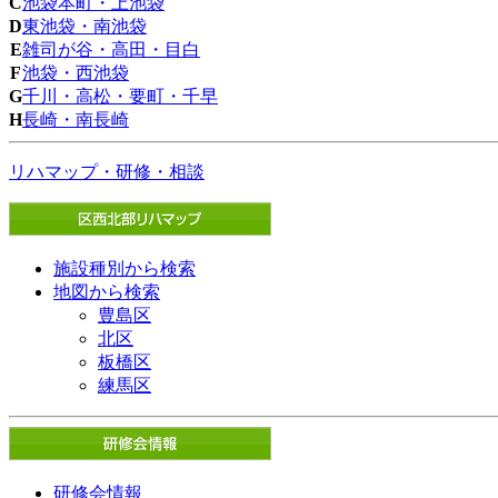
C
池袋本町・上池袋
D
東池袋・南池袋
E
雑司が谷・高田・目白
F
池袋・西池袋
G
千川・高松・要町・千早
H
長崎・南長崎
リハマップ・研修・相談
施設種別から検索
地図から検索
豊島区
北区
板橋区
練馬区
研修会情報