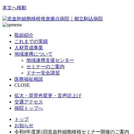
本文へ移動
取組紹介
これまでの実績
人材育成事業
地域連携について
地域連携支援センター
セミナーのご案内
ドナー安全講習
医療福祉相談
CLOSE
拡大・背景色変更・音声読上げ
交通アクセス
病院トップへ
トップ
お知らせ
令和8年度第1回造血幹細胞移植セミナー開催のご案内