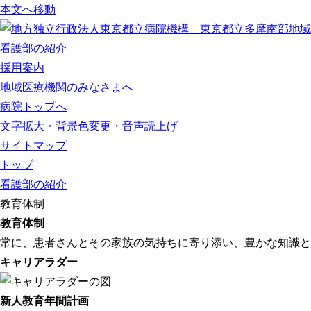
本文へ移動
看護部の紹介
採用案内
地域医療機関のみなさまへ
病院トップへ
文字拡大・背景色変更・音声読上げ
サイトマップ
トップ
看護部の紹介
教育体制
教育体制
常に、患者さんとその家族の気持ちに寄り添い、豊かな知識と
キャリアラダー
新人教育年間計画