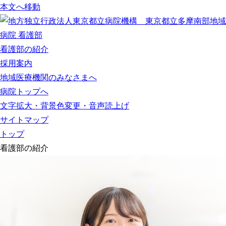
本文へ移動
看護部の紹介
採用案内
地域医療機関のみなさまへ
病院トップへ
文字拡大・背景色変更・音声読上げ
サイトマップ
トップ
看護部の紹介