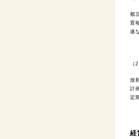
都
置
速
（
放
計
定
経