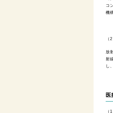
コ
機
（
放
射
し
医
（