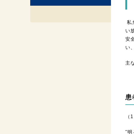
私
い
安
い
主
患
（
"