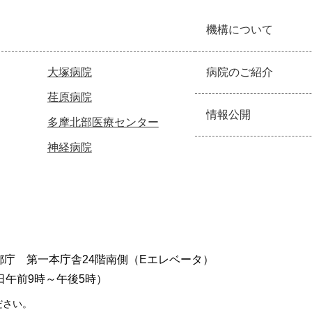
機構について
大塚病院
病院のご紹介
荏原病院
情報公開
多摩北部医療センター
神経病院
東京都庁 第一本庁舎24階南側（Eエレベータ）
日午前9時～午後5時）
ださい。