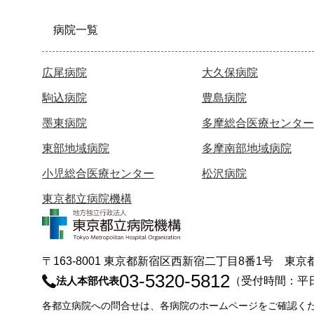
病院一覧
広尾病院
大久保病院
駒込病院
豊島病院
墨東病院
多摩総合医療センター
東部地域病院
多摩南部地域病院
小児総合医療センター
松沢病院
東京都立病院機構
〒163-8001 東京都新宿区西新宿二丁目8番1号 
03-5320-5812
法人本部代表
（受付時間：平
各都立病院への問合せは、各病院のホームページをご確認く