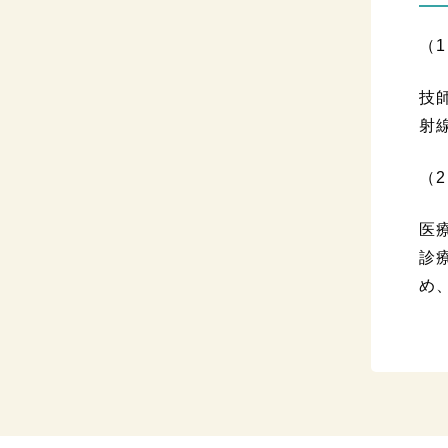
（1
技
射
（
医
診
め