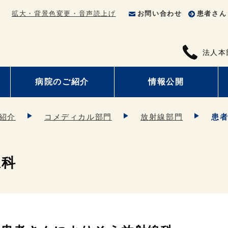
拡大・背景色変更・音声読上げ
お問い合わせ
患者さん
法人本
病院のご紹介
情報公開
紹介
コメディカル部門
放射線部門
患
線科