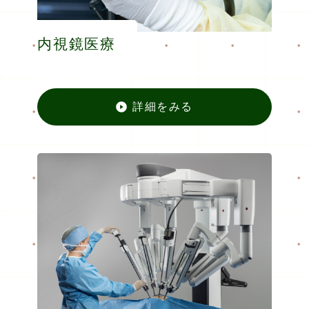
内視鏡医療
詳細をみる
内視鏡