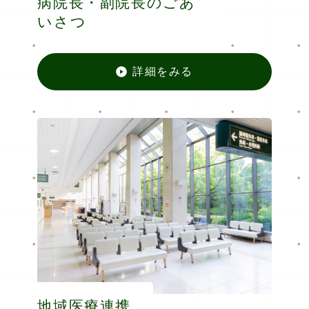
病院長・副院長のごあ
いさつ
詳細をみる
病院長
地域医療連携