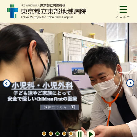
メニュー
自動再生オフ
自動再生オン
1
2
3
4
5