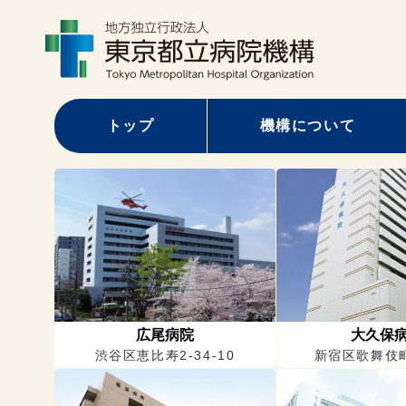
トップ
機構について
病院一覧
広尾病院
大久保
渋谷区恵比寿2-34-10
新宿区歌舞伎町2