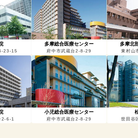
院
多摩総合医療センター
多摩北
23-15
府中市武蔵台2-8-29
東村山市
院
小児総合医療センター
-6-1
府中市武蔵台2-8-29
世田谷区