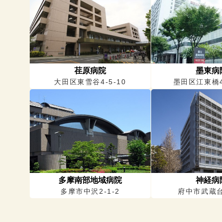
荏原病院
墨東病
大田区東雪谷4-5-10
墨田区江東橋4-
多摩南部地域病院
神経病
多摩市中沢2-1-2
府中市武蔵台2