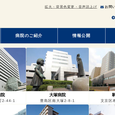
拡大・背景色変更・音声読上げ
お問
病院のご紹介
情報公開
病院
大塚病院
-44-1
豊島区南大塚2-8-1
文京区本