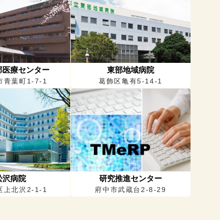
部医療センター
東部地域病院
青葉町1-7-1
葛飾区亀有5-14-1
松沢病院
研究推進センター
上北沢2-1-1
府中市武蔵台2-8-29