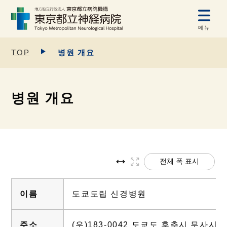
메뉴
TOP
병원 개요
병원 개요
전체 폭 표시
이름
도쿄도립 신경병원
주소
(우)183-0042 도쿄도 후추시 무사시다이