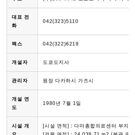
대표 전
042(323)5110
화
팩스
042(322)6219
개설자
도쿄도지사
관리자
원장 다카하시 가즈시
개설 연
1980년 7월 1일
도
시설 개
[시설 면적] : 다마총합의료센터 부지 
요
[건물 면적] : 24,038.71 m2 (본관 및