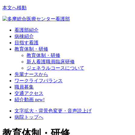
本文へ移動
看護部紹介
病棟紹介
目指す看護
教育体制・研修
教育体制・研修
新人看護職員臨床研修
ジェネラルコースについて
先輩ナースから
ワークライフバランス
職員募集
交通アクセス
紹介動画
new!
文字拡大・背景色変更・音声読上げ
病院トップへ
教育体制・研修