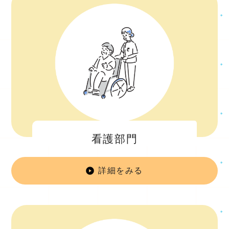
看護部門
詳細をみる
看