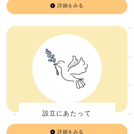
詳細をみる
患
設立にあたって
詳細をみる