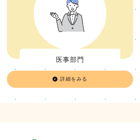
医事部門
詳細をみる
医