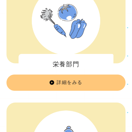
栄養部門
詳細をみる
栄