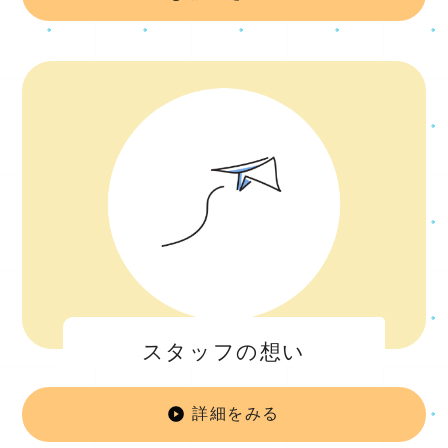
設
スタッフの想い
詳細をみる
ス