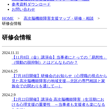
参考資料ダウンロード
お問い合わせ
HOME
>
高次脳機能障害支援マップ・研修・相談
>
研修会情報
研修会情報
2024.11.11
【11月8日（金）講演会】当事者にとっての「易怒性」
（情動の脱抑制）とはどんなものか？
2024.6.25
【7月18日開催】研修会のお知らせ（心理職の視点から
見た高次脳機能障害の地域支援―北区の専門相談と家
族会での関わりを通して―）
2024.2.9
【2月22日開催】講演会 高次脳機能障害（生活期にお
ける心理支援の重要性 ～当事者も支援者も楽になる