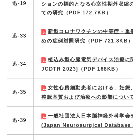
迅‐19
ションの標的となる心室性期外収縮の
ての研究
（PDF 172.7KB）
新型コロナワクチンの中等症・重症
迅‐33
めの症例対照研究
（PDF 721.8KB）
植込み型心臓電気デバイス治療に関す
迅‐34
JCDTR 2023]
（PDF 168KB）
女性心房細動患者における、妊娠、
迅‐35
整脈基質および治療への影響について
一般社団法人日本脳神経外科学会デ
迅‐39
(Japan Neurosurgical Database J