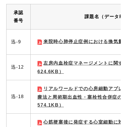
承認
課題名（データPD
番号
来院時心肺停止症例における換気量
迅‐9
左房内血栓症マネージメントに関す
迅‐12
624.6KB）
リアルワールドでの心房細動アブレ
迅‐18
療法と周術期出血性・塞栓性合併症の
574.1KB）
心筋梗塞後に発症する心室細動に対