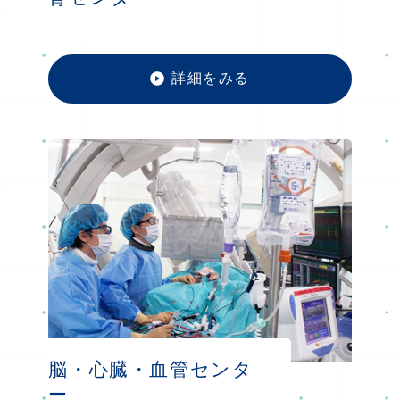
詳細をみる
腎セン
脳・心臓・血管センタ
ー