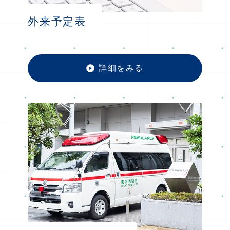
外来予定表
詳細をみる
外来予