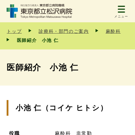
メニュー
トップ
診療科・部門のご案内
麻酔科
医師紹介 小池 仁
医師紹介 小池 仁
小池 仁（コイケ ヒトシ）
役職
麻酔科 非常勤