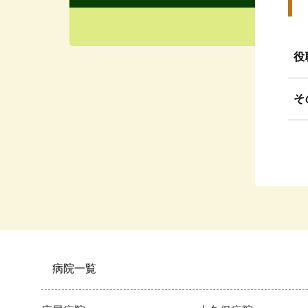
役
そ
病院一覧