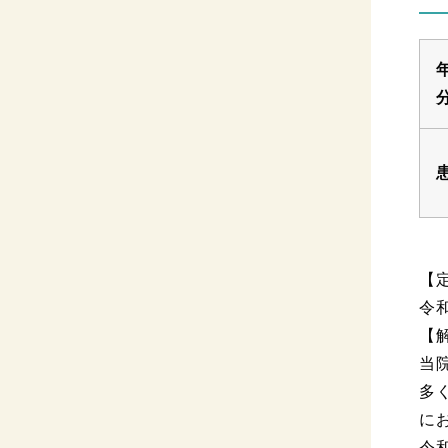
【
令
【
当
多
に
令