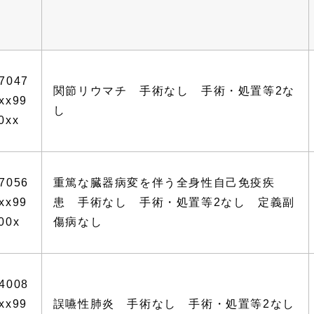
7047
関節リウマチ 手術なし 手術・処置等2な
xx99
し
0xx
7056
重篤な臓器病変を伴う全身性自己免疫疾
xx99
患 手術なし 手術・処置等2なし 定義副
00x
傷病なし
4008
xx99
誤嚥性肺炎 手術なし 手術・処置等2なし