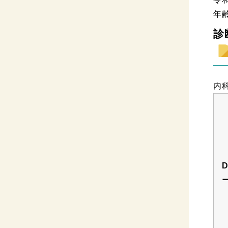
年
診
内