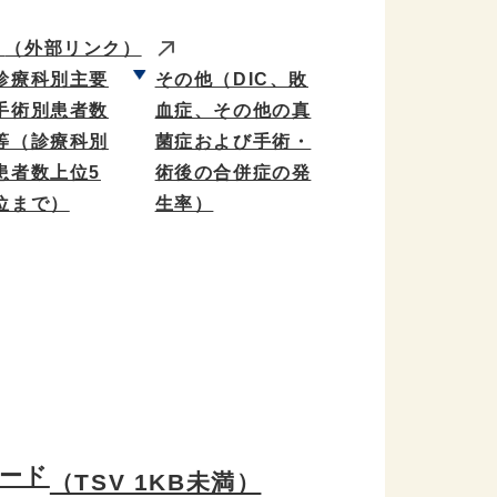
）
（外部リンク）
診療科別主要
その他（DIC、敗
手術別患者数
血症、その他の真
等（診療科別
菌症および手術・
患者数上位5
術後の合併症の発
位まで）
生率）
ード
（TSV 1KB未満）