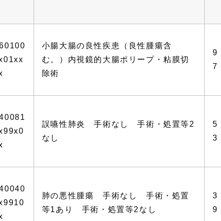
60100
小腸大腸の良性疾患（良性腫瘍含
9
x01xx
む。）内視鏡的大腸ポリープ・粘膜切
7
x
除術
40081
誤嚥性肺炎 手術なし 手術・処置等2
5
x99x0
なし
3
x
40040
肺の悪性腫瘍 手術なし 手術・処置
3
x9910
等1あり 手術・処置等2なし
9
x