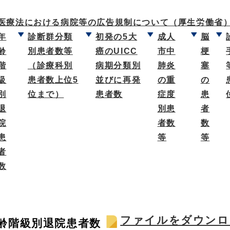
医療法における病院等の広告規制について（厚生労働省
年
診断群分類
初発の5大
成人
脳
齢
別患者数等
癌のUICC
市中
梗
階
（診療科別
病期分類別
肺炎
塞
級
患者数上位5
並びに再発
の重
の
別
位まで）
患者数
症度
患
退
別患
者
院
者数
数
患
等
等
者
数
ファイルをダウンロ
齢階級別退院患者数