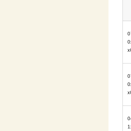
0
0
x
0
0
x
0
1