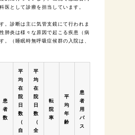
科医として診療を担当しています。
す。診断は主に気管支鏡にて行われま
性肺炎は様々な原因で起こる疾患（病
す。（睡眠時無呼吸症候群の入院は、
平
平
均
均
在
在
患
院
院
平
患
転
者
日
日
均
者
院
用
数
数
年
数
率
パ
（
（
齢
ス
自
全