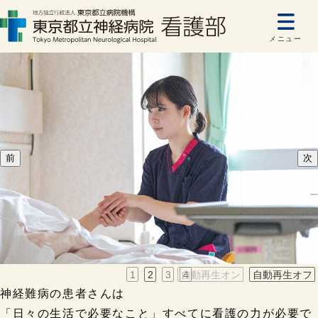
メニュー
前
次
1
2
3
自動再生オン
4
自動再生オフ
神経難病の患者さんは
「日々の生活で必要なこと」すべてに看護の力が必要で