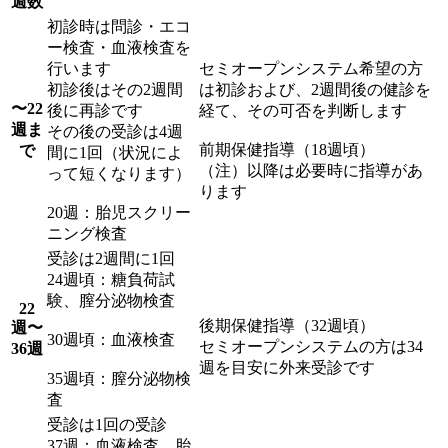
週数
初診時は問診・エコ
ー検査・血液検査を
行います
セミオープンシステム希望の方
初診後はその2週間
は初診および、2週間後の健診を
〜22
後に再診です
経て、その可否を判断します
週ま
その後の受診は4週
前期保健指導（18週頃）
で
間に1回（状況によ
（注）以降は必要時に指導があ
って短くなります）
ります
20週：胎児スクリー
ニング検査
受診は2週間に1回
24週頃：糖負荷試
験、膣分泌物検査
22
後期保健指導（32週頃）
週〜
30週頃：血液検査
セミオープンシステムの方は34
36週
週を目安に外来受診です
35週頃：膣分泌物検
査
受診は1回の受診
37週：血液検査、胎