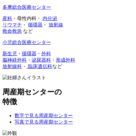
多摩総合医療センター
産科
・母性内科・
内分泌
リウマチ
・
循環器
・
放射線
救命救急
など
小児総合医療センター
新生児
・
循環器
・
外科
脳神経外科
・
泌尿器科
・
形成外科
放射線科
・
臨床遺伝科
など
周産期センターの
特徴
数字で見る周産期センター
写真で見る周産期センター