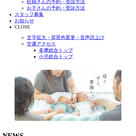
妊婦さんの予約・受診方法
お子さんの予約・受診方法
スタッフ募集
お知らせ
CLOSE
文字拡大・背景色変更・音声読上げ
交通アクセス
多摩総合トップ
小児総合トップ
N
EWS