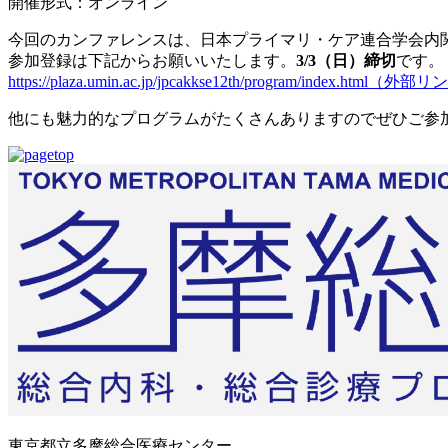
開催形式：オンライン
今回のカンファレンスは、日本プライマリ・ケア連合学会内
参加登録は下記からお願いいたします。
3/3（日）締切
です。
https://plaza.umin.ac.jp/jpcakkse12th/program/index.html
（外部リン
他にも魅力的なプログラムがたくさんありますのでぜひご参
東京都立多摩総合医療センター