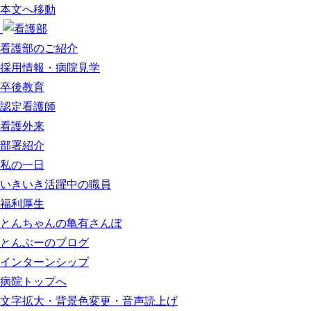
本文へ移動
看護部のご紹介
採用情報・病院見学
卒後教育
認定看護師
看護外来
部署紹介
私の一日
いきいき活躍中の職員
福利厚生
とんちゃんの亀有さんぽ
とんぶーのブログ
インターンシップ
病院トップへ
文字拡大・
背景色変更・音声読上げ