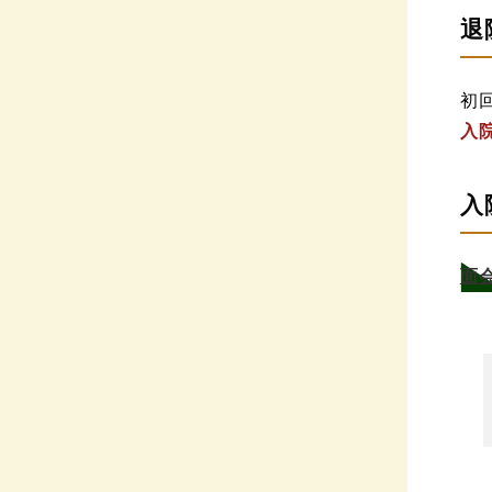
退
初
入
入
面