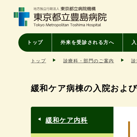
トップ
外来を受診される方へ
入
トップ
診療科・部門のご案内
診
緩和ケア病棟の入院およ
緩和ケア内科