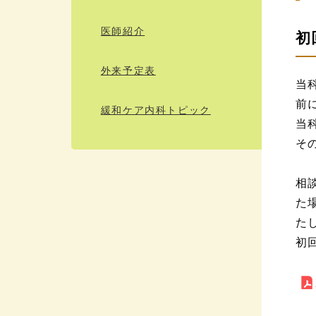
医師紹介
初
外来予定表
当
前
緩和ケア内科トピック
当
そ
相
た
た
初