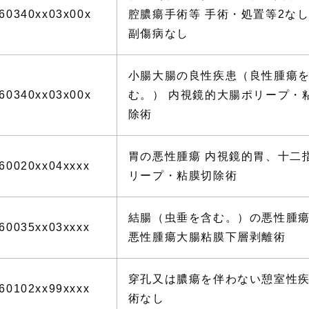
60340xx03x00x
腔膿瘍手術等 手術・処置等2なし
副傷病なし
小腸大腸の良性疾患（良性腫瘍
60340xx03x00x
む。） 内視鏡的大腸ポリープ・
除術
胃の悪性腫瘍 内視鏡的胃、十二
60020xx04xxxx
リープ・粘膜切除術
結腸（虫垂を含む。）の悪性腫瘍
60035xx03xxxx
悪性腫瘍大腸粘膜下層剥離術
穿孔又は膿瘍を伴わない憩室性疾
60102xx99xxxx
術なし