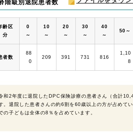
ファイルをダウン
齢階級別退院患者数
年齢区
0
10
20
30
40
50～
分
～
～
～
～
～
88
1,10
患者数
209
391
731
816
0
8
令和2年度に退院したDPC保険診療の患者さん（合計10,
す。退院した患者さんの約6割を60歳以上の方が占めて
での子どもは全体の8％を占めています。