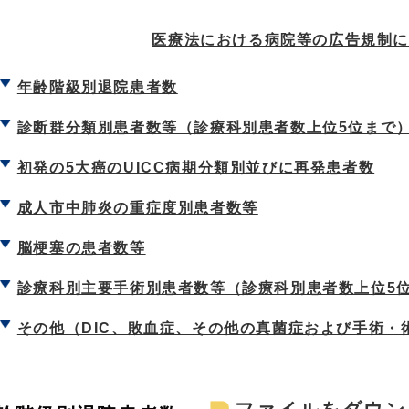
医療法における病院等の広告規制に
年齢階級別退院患者数
診断群分類別患者数等（診療科別患者数上位5位まで
初発の5大癌のUICC病期分類別並びに再発患者数
成人市中肺炎の重症度別患者数等
脳梗塞の患者数等
診療科別主要手術別患者数等（診療科別患者数上位5
その他（DIC、敗血症、その他の真菌症および手術・