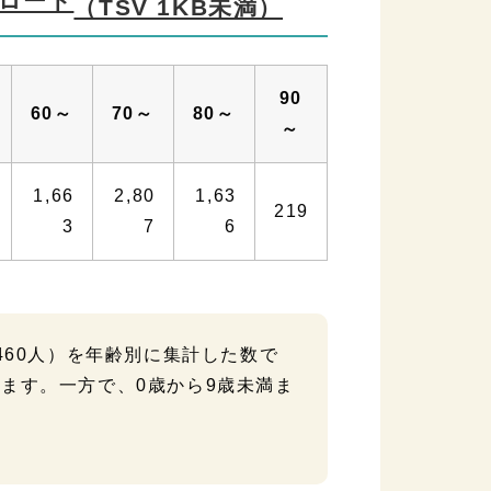
ロード
（TSV 1KB未満）
90
60～
70～
80～
～
1,66
2,80
1,63
219
3
7
6
460人）を年齢別に集計した数で
います。一方で、0歳から9歳未満ま