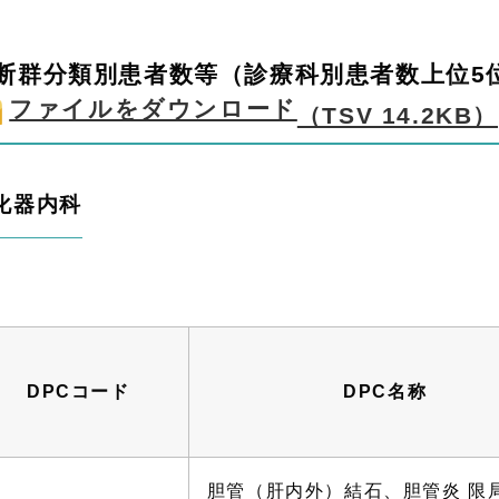
断群分類別患者数等（診療科別患者数上位
ファイルをダウンロード
（TSV 14.2KB）
化器内科
DPCコード
DPC名称
胆管（肝内外）結石、胆管炎 限