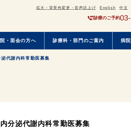
拡大・背景色変更・音声読上げ
English
中文
03
診療のご予約
院・面会の方へ
診療科・部門のご案内
病院
分泌代謝内科常勤医募集
内分泌代謝内科常勤医募集