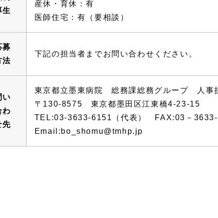
産休・育休：有
厚生
医師住宅：有（要相談）
応募
下記の担当者までお問い合わせください。
方法
東京都立墨東病院 総務課総務グループ 人事
問い
〒130-8575 東京都墨田区江東橋4-23-15
合わ
TEL:03-3633-6151（代表） FAX:03－3633-
せ先
Email:bo_shomu@tmhp.jp