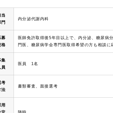
担当
内分泌代謝内科
部門
応募
医師免許取得後5年目以上で、内分泌、糖尿病
資格
門医、糖尿病学会専門医取得希望の方も相談に
募集
医員 1名
人員
選考
書類審査、面接選考
方法
採用
予定
随時