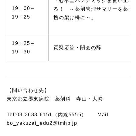
「心不全パンデミックを食い止め
19：00～
る！ ～薬剤管理サマリーを薬薬
19：25
携の架け橋に～」
19：25～
質疑応答・閉会の辞
19：30
【問い合わせ先】
東京都立墨東病院 薬剤科 寺山・大﨑
Tel:03-3633-6151（内線5555） Mail:
bo_yakuzai_edu2@tmhp.jp