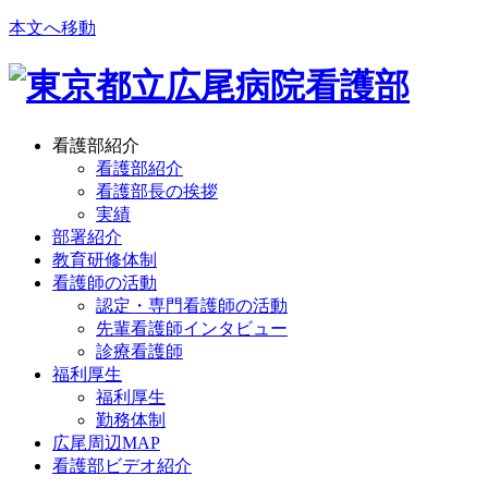
本文へ移動
看護部紹介
看護部紹介
看護部長の挨拶
実績
部署紹介
教育研修体制
看護師の活動
認定・専門看護師の活動
先輩看護師インタビュー
診療看護師
福利厚生
福利厚生
勤務体制
広尾周辺MAP
看護部ビデオ紹介