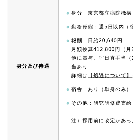
身分：東京都立病院機構 
勤務形態：週5日以内（宿直
報酬：日給20,640円
月額換算412,800円（月
他に賞与、宿日直手当（20
身分及び待遇
当あり
詳細は
【処遇について】
参
宿舎：あり（単身のみ）
その他：研究研修費支給
注）採用前に改定があった