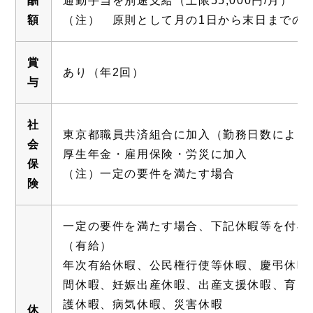
酬
通勤手当を別途支給（上限55,000円/月）
額
（注） 原則として月の1日から末日までの
賞
あり（年2回）
与
社
東京都職員共済組合に加入（勤務日数により
会
厚生年金・雇用保険・労災に加入
保
（注）一定の要件を満たす場合
険
一定の要件を満たす場合、下記休暇等を付与
（有給）
年次有給休暇、公民権行使等休暇、慶弔休暇
間休暇、妊娠出産休暇、出産支援休暇、育児
護休暇、病気休暇、災害休暇
休