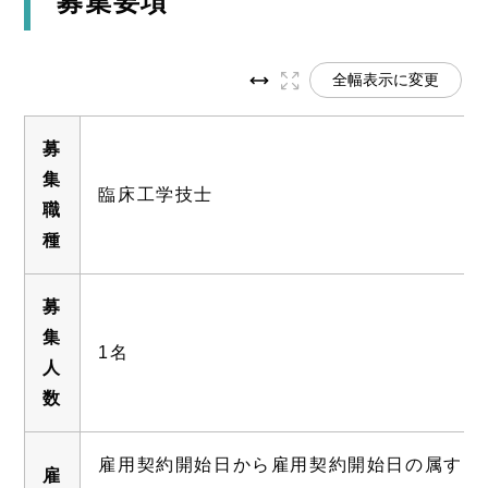
募集要項
全幅表示に変更
募
集
臨床工学技士
職
種
募
集
1名
人
数
雇用契約開始日から雇用契約開始日の属する
雇