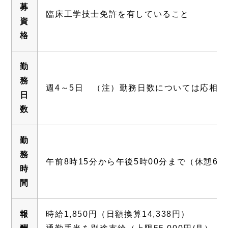
募
臨床工学技士免許を有していること
資
格
勤
務
週4～5日 （注）勤務日数については応相談
日
数
勤
務
午前8時15分から午後5時00分まで（休憩60
時
間
報
時給1,850円（日額換算14,338円）