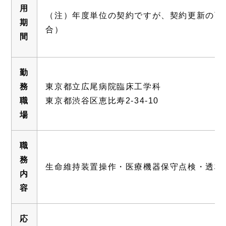
用
（注）年度単位の契約ですが、契約更新の可
期
合）
間
勤
務
東京都立広尾病院臨床工学科
職
東京都渋谷区恵比寿2-34-10
場
職
務
生命維持装置操作・医療機器保守点検・透析
内
容
応