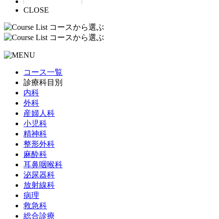
CLOSE
コース一覧
診療科目別
内科
外科
産婦人科
小児科
精神科
整形外科
麻酔科
耳鼻咽喉科
泌尿器科
放射線科
病理
救急科
総合診療