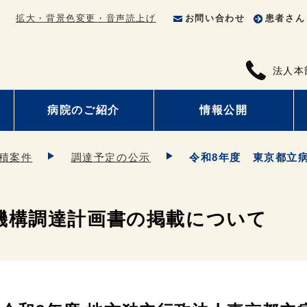
拡大・背景色変更・音声読上げ
お問い合わせ
患者さん
法人本
病院のご紹介
情報公開
積案件
調達予定の公示
令和8年度 東京都立
機構調達計画書の掲載について