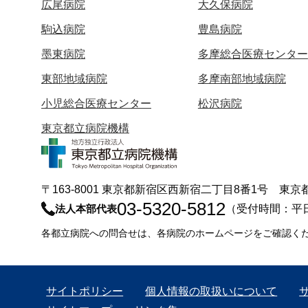
広尾病院
大久保病院
駒込病院
豊島病院
墨東病院
多摩総合医療センター
東部地域病院
多摩南部地域病院
小児総合医療センター
松沢病院
東京都立病院機構
〒163-8001 東京都新宿区西新宿二丁目8番1号 
03-5320-5812
法人本部代表
（受付時間：平
各都立病院への問合せは、各病院のホームページをご確認く
サイトポリシー
個人情報の取扱いについて