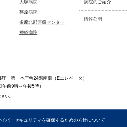
大塚病院
病院のご紹介
荏原病院
情報公開
多摩北部医療センター
神経病院
東京都庁 第一本庁舎24階南側（Eエレベータ）
日午前9時～午後5時）
ださい。
サイバーセキュリティを確保するための方針について