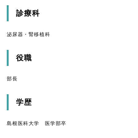
診療科
泌尿器・腎移植科
役職
部長
学歴
島根医科大学 医学部卒