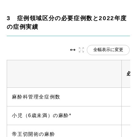
3 症例領域区分の必要症例数と2022年度
の症例実績
全幅表示に変更
必
麻酔科管理全症例数
小児（6歳未満）の麻酔*
帝王切開術の麻酔