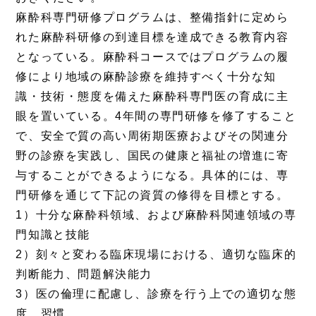
麻酔科専門研修プログラムは、整備指針に定めら
れた麻酔科研修の到達目標を達成できる教育内容
となっている。麻酔科コースではプログラムの履
修により地域の麻酔診療を維持すべく十分な知
識・技術・態度を備えた麻酔科専門医の育成に主
眼を置いている。4年間の専門研修を修了すること
で、安全で質の高い周術期医療およびその関連分
野の診療を実践し、国民の健康と福祉の増進に寄
与することができるようになる。具体的には、専
門研修を通じて下記の資質の修得を目標とする。
1）十分な麻酔科領域、および麻酔科関連領域の専
門知識と技能
2）刻々と変わる臨床現場における、適切な臨床的
判断能力、問題解決能力
3）医の倫理に配慮し、診療を行う上での適切な態
度、習慣