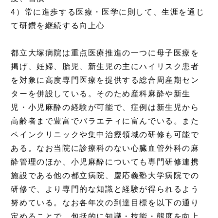
4）常に進歩する医療・医学に則して、生涯を通じ
て研鑽を継続する向上心
都立大塚病院は重点医療推進の一つに母子医療を
掲げ、妊婦、胎児、新生児の主にハイリスク患者
を対象に高度専門医療を提供する総合周産期セン
ターを併設している。そのため産科麻酔や新生
児・小児麻酔の経験が可能で、症例は新生児から
高齢者まで豊富でバラエティに富んでいる。また
ペインクリニックや集中治療領域の研修も可能で
ある。なお当院に診療科のない心臓血管外科の麻
酔管理のほか、小児麻酔についても専門研修連携
施設である他の都立病院、慶応義塾大学病院での
研修で、より専門的な知識と経験が得られるよう
努めている。なお各年次の到達目標を以下の通り
定めることで、包括的に知識・技能・態度を向上