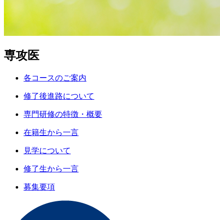
専攻医
各コースのご案内
修了後進路について
専門研修の特徴・概要
在籍生から一言
見学について
修了生から一言
募集要項