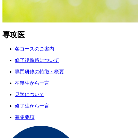
専攻医
各コースのご案内
修了後進路について
専門研修の特徴・概要
在籍生から一言
見学について
修了生から一言
募集要項