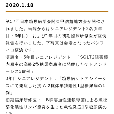
2020.1.18
第57回日本糖尿病学会関東甲信越地方会が開催さ
れました。当院からはシニアレジデント2名(5年
目・3年目)、および1年目の初期臨床研修医が症例
報告を行いました。下写真は会場となったパシフ
ィコ横浜です。
演題名・5年目シニアレジデント：「SGLT2阻害薬
内服中の高齢2型糖尿病患者に発症したケトアシド
ーシス3症例」
3年目シニアレジデント：「糖尿病ケトアシドーシ
スにて発症した抗IA-2抗体単独陽性1型糖尿病の1
例」
初期臨床研修医：「B群溶血性連鎖球菌による鼡径
部化膿性リンパ節炎を生じた急性発症1型糖尿病の