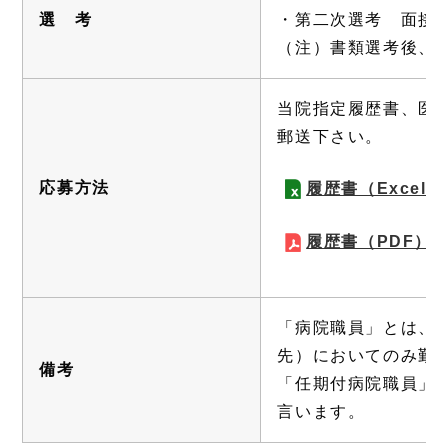
選 考
・第二次選考 面接
（注）書類選考後、
当院指定履歴書、医
郵送下さい。
応募方法
履歴書（Excel）
履歴書（PDF）
（
「病院職員」とは、
先）においてのみ勤
備考
「任期付病院職員」
言います。