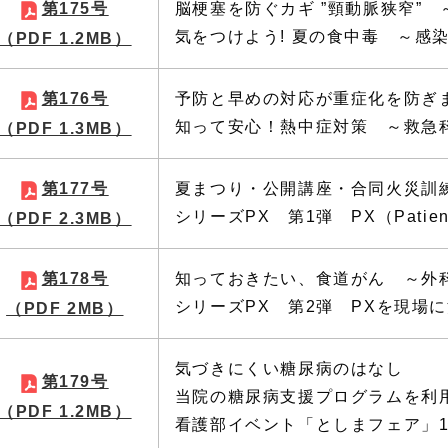
第175号
脳梗塞を防ぐカギ ”頸動脈狭窄” 
気をつけよう! 夏の食中毒 ～感
（PDF 1.2MB）
第176号
予防と早めの対応が重症化を防ぎ
知って安心！熱中症対策 ～救急
（PDF 1.3MB）
第177号
夏まつり・公開講座・合同火災訓
シリーズPX 第1弾 PX（Patient
（PDF 2.3MB）
第178号
知っておきたい、食道がん ～外
シリーズPX 第2弾 PXを現場
（PDF 2MB）
気づきにくい糖尿病のはなし
第179号
当院の糖尿病支援プログラムを利
（PDF 1.2MB）
看護部イベント「としまフェア」1