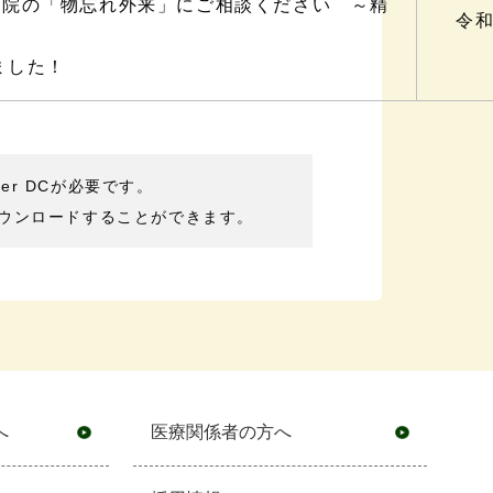
当院の「物忘れ外来」にご相談ください ～精
令和
ました！
der DCが必要です。
ウンロードすることができます。
へ
医療関係者の方へ