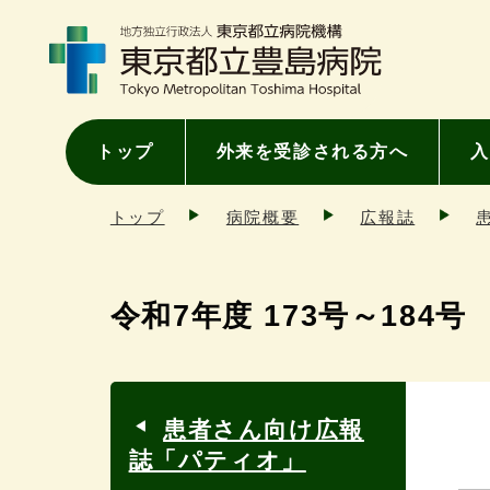
トップ
外来を受診される方へ
入
トップ
病院概要
広報誌
令和7年度 173号～184号
患者さん向け広報
誌「パティオ」