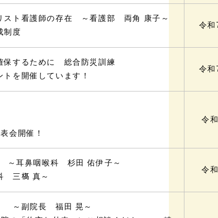
リスト看護師の存在 ～看護部 両角 康子～
令和
成制度
確保するために 総合防災訓練
令和
ントを開催しています！
令和
発表会開催！
策 ～耳鼻咽喉科 杉田 佑伊子～
令和
 三𣘺 真～
！ ～副院長 福田 晃～