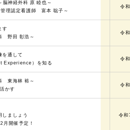
～脳神経外科 原 睦也～
令和
染管理認定看護師 富本 聡子～
ます
令和
科 野田 彰浩～
練を通して
令和
 Experience）を知る
科 東海林 裕～
令和
に活かす
用しましょう
令和
2月開催予定！