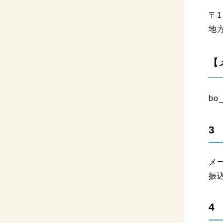
〒1
地
【
bo
3
メ
振
4