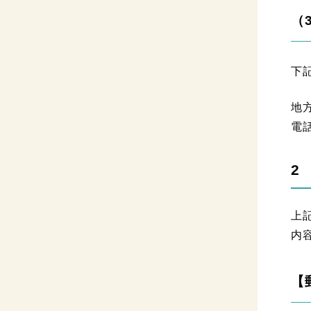
（
下
地
電話
2
上
内
【