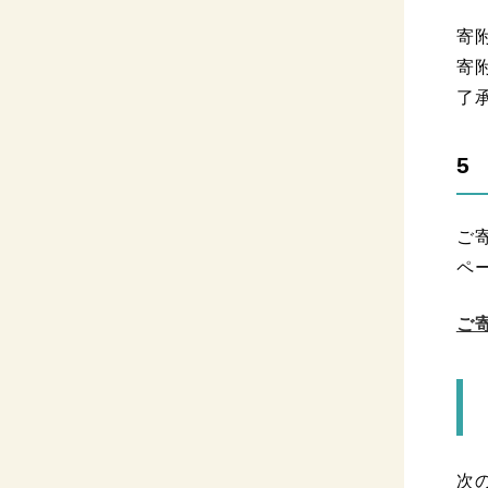
寄
寄
了
5
ご
ペ
ご
次