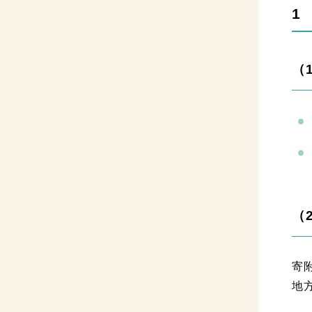
1
（
（
寄
地