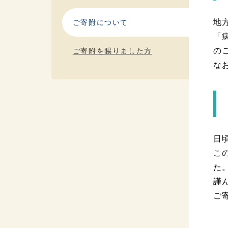
地
ご寄附について
「
の
ご寄附を賜りました方
な
日
こ
た
謹
ご