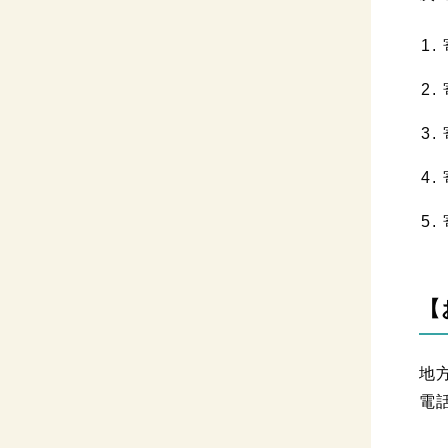
【
地
電話