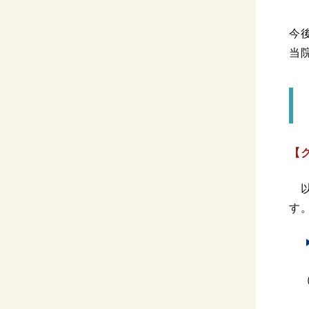
今
当
【
以
す
（