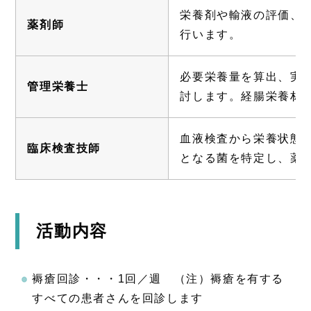
栄養剤や輸液の評価、
薬剤師
行います。
必要栄養量を算出、実
管理栄養士
討します。経腸栄養材
血液検査から栄養状態
臨床検査技師
となる菌を特定し、薬
活動内容
褥瘡回診・・・1回／週 （注）褥瘡を有する
すべての患者さんを回診します