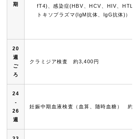
期
fT4)、感染症(HBV、HCV、HIV、HT
トキソプラズマ(IgM抗体、IgG抗体)） 約
20
週
クラミジア検査 約3,400円
ご
ろ
24
-
妊娠中期血液検査（血算、随時血糖） 約3,6
26
週
33