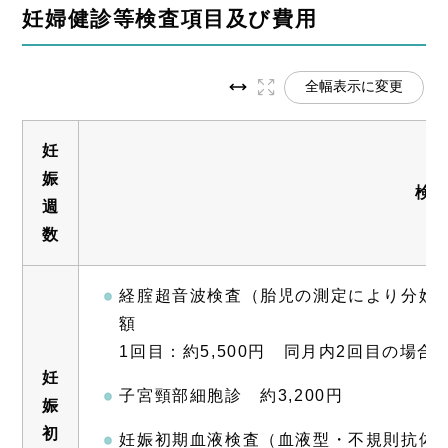
妊婦健診等検査項目及び費用
全幅表示に変更
妊
娠
検
週
数
経腟超音波検査（胎児の測定により分娩
額
1回目：約5,500円 同月内2回目の場合：
妊
子宮頸部細胞診 約3,200円
娠
初
妊娠初期血液検査（血液型・不規則抗体、血