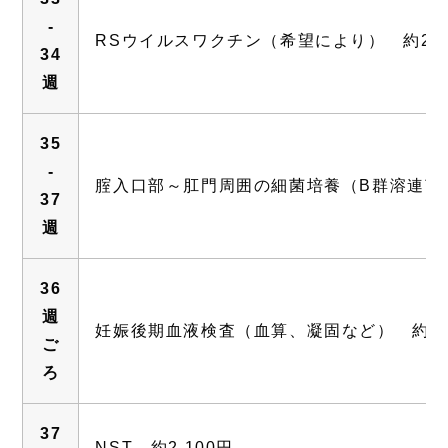
-
RSウイルスワクチン（希望により） 約27,
34
週
35
-
腟入口部～肛門周囲の細菌培養（B群溶連菌の
37
週
36
週
妊娠後期血液検査（血算、凝固など） 約2,8
ご
ろ
37
NST 約2,100円