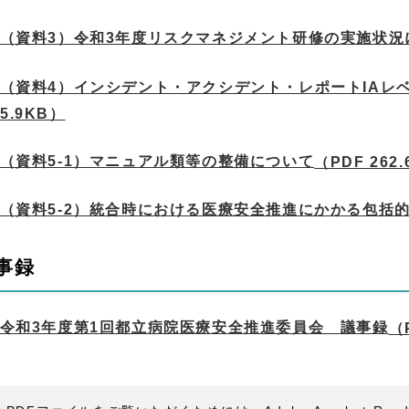
（資料3）令和3年度リスクマネジメント研修の実施状況
（資料4）インシデント・アクシデント・レポートIAレ
55.9KB）
（資料5-1）マニュアル類等の整備について
（PDF 262
（資料5-2）統合時における医療安全推進にかかる包括
事録
令和3年度第1回都立病院医療安全推進委員会 議事録
（