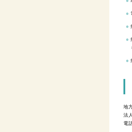
地
法
電話