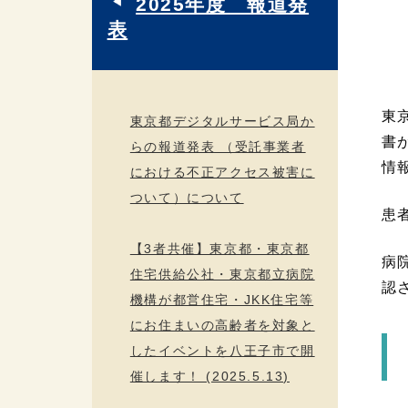
2025年度 報道発
表
東
東京都デジタルサービス局か
書
らの報道発表 （受託事業者
情
における不正アクセス被害に
ついて）について
患
【3者共催】東京都・東京都
病
住宅供給公社・東京都立病院
認
機構が都営住宅・JKK住宅等
にお住まいの高齢者を対象と
したイベントを八王子市で開
催します！ (2025.5.13)