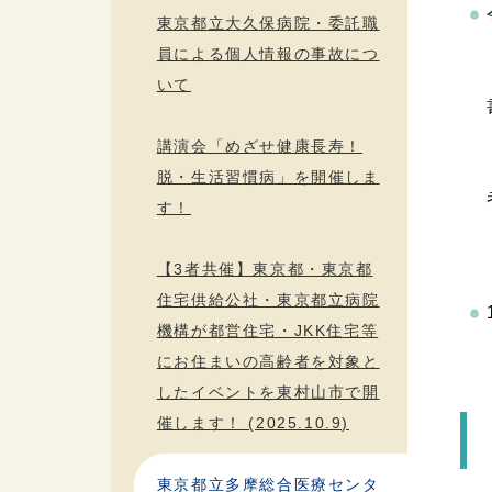
東京都立大久保病院・委託職
員による個人情報の事故につ
いて
講演会「めざせ健康長寿！
脱・生活習慣病」を開催しま
す！
【3者共催】東京都・東京都
住宅供給公社・東京都立病院
機構が都営住宅・JKK住宅等
にお住まいの高齢者を対象と
したイベントを東村山市で開
催します！ (2025.10.9)
東京都立多摩総合医療センタ