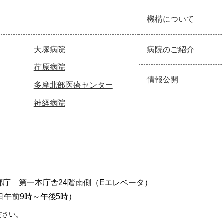
機構について
大塚病院
病院のご紹介
荏原病院
情報公開
多摩北部医療センター
神経病院
東京都庁 第一本庁舎24階南側（Eエレベータ）
日午前9時～午後5時）
ださい。