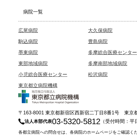
病院一覧
広尾病院
大久保病院
駒込病院
豊島病院
墨東病院
多摩総合医療センター
東部地域病院
多摩南部地域病院
小児総合医療センター
松沢病院
東京都立病院機構
〒163-8001 東京都新宿区西新宿二丁目8番1号 
03-5320-5812
法人本部代表
（受付時間：平
各都立病院への問合せは、各病院のホームページをご確認く