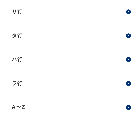
サ行
タ行
ハ行
ラ行
A〜Z