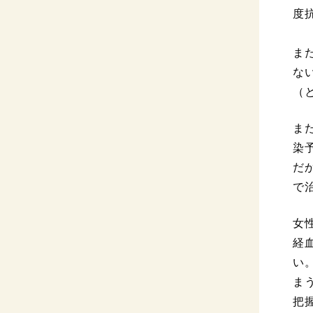
度
ま
な
（
ま
染
だ
で
女
経
い
ま
把