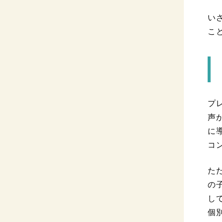
い
こ
プ
声
に
コ
た
の
し
個