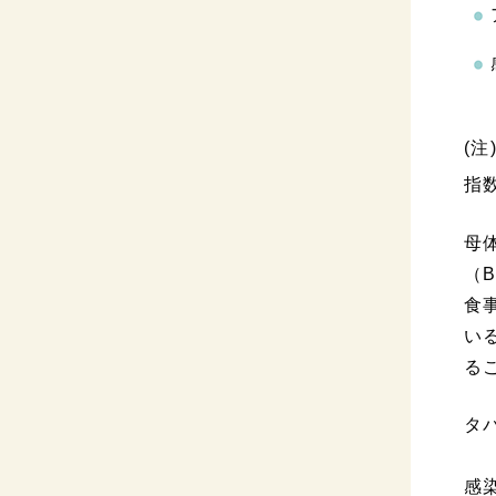
(注
指数
母
（
食
い
る
タ
感