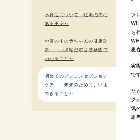
プ
不育症について～妊娠の先に
W
ある不安～
を
W
お腹の中の赤ちゃんの健康診
思
断 ～胎児精密超音波検査で
わかること～
実
で
初めてのプレコンセプション
ケア ～未来のために、いま
た
できること～
ク
気
患