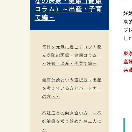
なの医療・健康（健康
コラム）～出産・子育
妊
て編～
康
プ
し
毎日を元気に過ごすコツ！都
東
立病院の医療・健康コラム
産
～妊娠・出産・子育て編～
兵
無痛分娩という選択肢～出産
を考えている方とパートナー
の方へ～
不妊症との向き合い方 ～不
妊治療を考え始めたお二人に
～