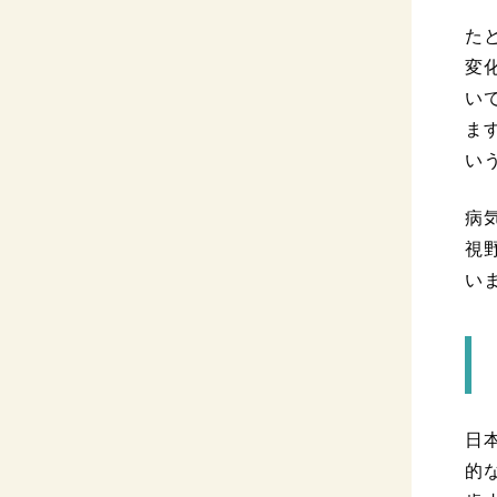
た
変
い
ま
い
病
視
い
日
的