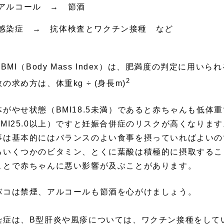
アルコール → 節酒
感染症 → 抗体検査とワクチン接種 など
)BMI（Body Mass Index）は、肥満度の判定に用い
2
の求め方は、体重kg ÷ (身長m)
体がやせ状態（BMI18.5未満）であると赤ちゃんも低体
BMI25.0以上）ですと妊娠合併症のリスクが高くなります
事は基本的にはバランスのよい食事を摂っていればよいの
るいくつかのビタミン、とくに葉酸は積極的に摂取するこ
ことで赤ちゃんに悪い影響が及ぶことがあります。
バコは禁煙、アルコールも節酒を心がけましょう。
染症は、B型肝炎や風疹については、ワクチン接種をして