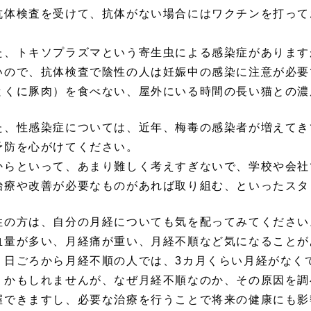
抗体検査を受けて、抗体がない場合にはワクチンを打って
た、トキソプラズマという寄生虫による感染症があります
いので、抗体検査で陰性の人は妊娠中の感染に注意が必要
とくに豚肉）を食べない、屋外にいる時間の長い猫との濃
た、性感染症については、近年、梅毒の感染者が増えてき
予防を心がけてください。
からといって、あまり難しく考えすぎないで、学校や会社
治療や改善が必要なものがあれば取り組む、といったスタ
性の方は、自分の月経についても気を配ってみてください
血量が多い、月経痛が重い、月経不順など気になることが
。日ごろから月経不順の人では、3カ月くらい月経がなく
うかもしれませんが、なぜ月経不順なのか、その原因を調
握できますし、必要な治療を行うことで将来の健康にも影