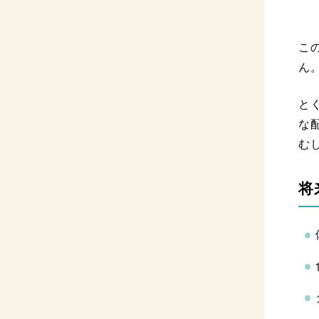
こ
ん
と
な
む
将