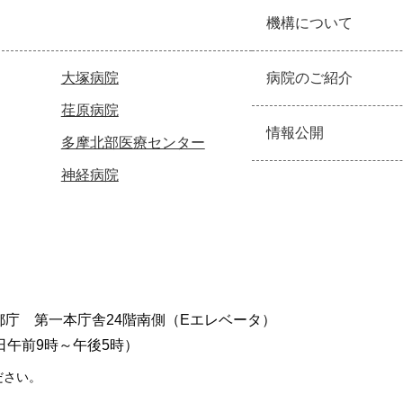
機構について
大塚病院
病院のご紹介
荏原病院
情報公開
多摩北部医療センター
神経病院
東京都庁 第一本庁舎24階南側（Eエレベータ）
日午前9時～午後5時）
ださい。