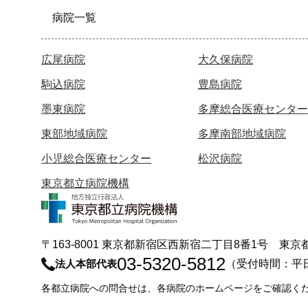
病院一覧
広尾病院
大久保病院
駒込病院
豊島病院
墨東病院
多摩総合医療センター
東部地域病院
多摩南部地域病院
小児総合医療センター
松沢病院
東京都立病院機構
〒163-8001 東京都新宿区西新宿二丁目8番1号 
03-5320-5812
法人本部代表
（受付時間：平
各都立病院への問合せは、各病院のホームページをご確認く